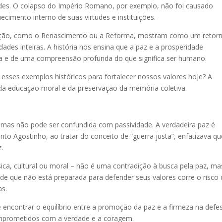
dades. O colapso do Império Romano, por exemplo, não foi causado
cimento interno de suas virtudes e instituições.
ução, como o Renascimento ou a Reforma, mostram como um retor
idades inteiras. A história nos ensina que a paz e a prosperidade
 e de uma compreensão profunda do que significa ser humano.
sses exemplos históricos para fortalecer nossos valores hoje? A
 da educação moral e da preservação da memória coletiva.
 mas não pode ser confundida com passividade. A verdadeira paz é
anto Agostinho, ao tratar do conceito de “guerra justa”, enfatizava qu
z.
sica, cultural ou moral – não é uma contradição à busca pela paz, ma
e que não está preparada para defender seus valores corre o risco 
as.
encontrar o equilíbrio entre a promoção da paz e a firmeza na defe
comprometidos com a verdade e a coragem.