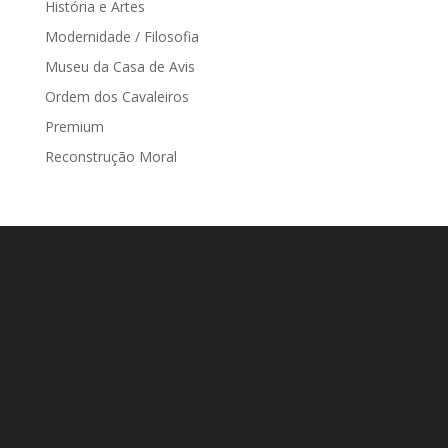
História e Artes
Modernidade / Filosofia
Museu da Casa de Avis
Ordem dos Cavaleiros
Premium
Reconstrução Moral