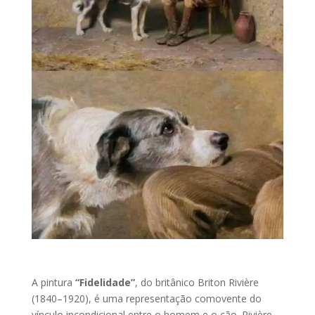
A pintura
“Fidelidade”
, do britânico Briton Rivière
(1840–1920), é uma representação comovente do
vínculo incondicional entre o homem e o cão. Rivière,