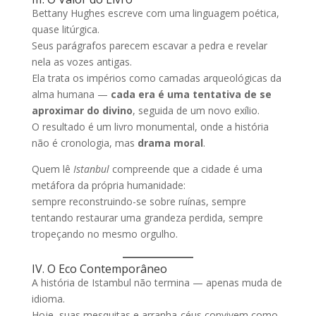
Bettany Hughes escreve com uma linguagem poética,
quase litúrgica.
Seus parágrafos parecem escavar a pedra e revelar
nela as vozes antigas.
Ela trata os impérios como camadas arqueológicas da
alma humana —
cada era é uma tentativa de se
aproximar do divino
, seguida de um novo exílio.
O resultado é um livro monumental, onde a história
não é cronologia, mas
drama moral
.
Quem lê
Istanbul
compreende que a cidade é uma
metáfora da própria humanidade:
sempre reconstruindo-se sobre ruínas, sempre
tentando restaurar uma grandeza perdida, sempre
tropeçando no mesmo orgulho.
IV. O Eco Contemporâneo
A história de Istambul não termina — apenas muda de
idioma.
Hoje, suas mesquitas e arranha-céus convivem como